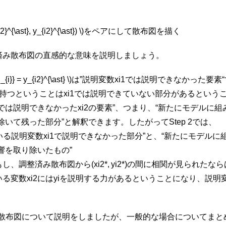
) = (x_{i2}^{\ast}, y_{i2}^{\ast}) \)をペアにして散布図を描く
済み散布図の直感的な意味を説明しましょう。
i}} = y_{i2}^{\ast} \)は”説明変数
x
i
1
では説明できなかった要素
を持つということは
x
i
1
では説明できていない部分があるということに
では説明できなかった
x
i
2
の要素”、つまり、“新たにモデルに
いて残った部分”と解釈できます。したがってStep 2では、
いる説明変数
x
i
1
で説明できなかった部分”と、“新たにモデルに
響を取り除いたもの”
もし、調整済み散布図から
(
x
i
2
*
,
y
i
2
*
)
の間に相関が見られたなら
いる変数
x
i
2
には
y
i
を説明する力があるということになり、説明
散布図について説明をしましたが、一般的な場合についてまと