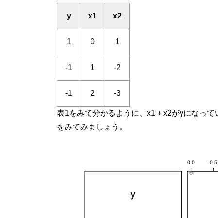
y
x
1
x
2
1
0
1
-1
1
-2
-1
2
-3
表1をみて分かるように、
x
1
+
x
2
が
y
になって
をみてみましょう。