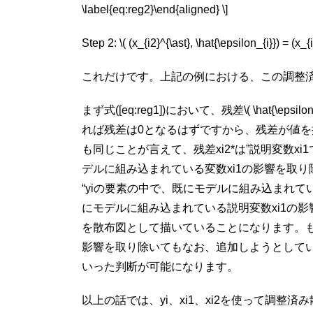
\label{eq:reg2}\end{aligned} \]
Step 2: \( (x_{i2}^{\ast}, \hat{\epsilon_{i}}
これだけです。上記の例における、この調整
まず式([eq:reg1])において、残差\( \hat{\epsilon_{
れば残差は0となるはずですから、残差が値
も同じことが言えて、残差
x
i
2
*
は”説明変数
x
i
1
デルに組み込まれている変数
x
i
1
の影響を取り除
“
y
i
の要素の中で、既にモデルに組み込まれて
にモデルに組み込まれている説明変数
x
i
1
の影
を散布図として描いていることになります。
影響を取り除いてもなお、追加しようとして
いった判断が可能になります。
以上の話では、
y
i
、
x
i
1
、
x
i
2
を使って調整済み