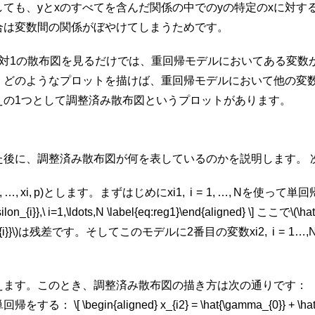
しても、
y
と
x
のすべてを含んだ関係の中での
y
の特定の
x
に対す
合は変数間の関係がぼやけてしまうためです。
1対1の散布図を見るだけでは、重回帰モデルにおいてある変数
、どのようなプロットを描けば、重回帰モデルにおいて他の変
えの1つとして調整済み散布図というプロットがあります。
た後に、調整済み散布図が何を表しているのかを説明します。 
, …,
x
i
,
p
)
とします。まずはじめに
x
i
1
,
i
= 1, …,
N
を使って単回帰をした
\epsilon_{i}},\ i=1,\ldots,N \label{eq:reg1}\end{aligned} \] ここで
on_{i}}\)は残差です。そしてこのモデルに2番目の変数
x
i
2
,
i
= 1…,
。
えます。このとき、調整済み散布図の描き方は次の通りです：
[ \begin{aligned} x_{i2} = \hat{\gamma_{0}} + \hat{\gam