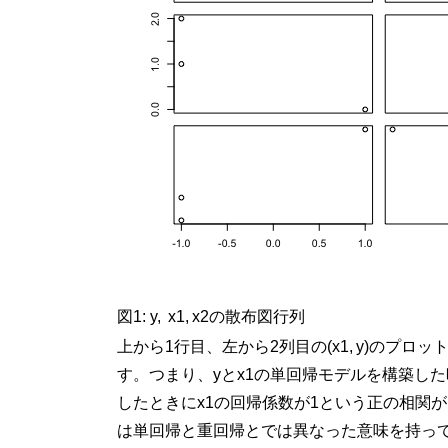
図1:
y
,
x
1
,
x
2
の散布図行列
上から1行目、左から2列目の
(
x
1
,
y
)
のプロッ
す。つまり、
y
と
x
1
の単回帰モデルを構築した
したときに
x
1
の回帰係数が1という正の相関
は単回帰と重回帰とでは異なった意味を持っ