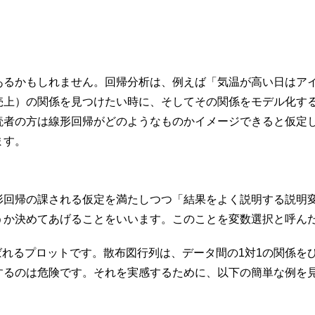
あるかもしれません。回帰分析は、例えば「気温が高い日はア
売上）の関係を見つけたい時に、そしてその関係をモデル化す
読者の方は線形回帰がどのようなものかイメージできると仮定
ます。
形回帰の課される仮定を満たしつつ「結果をよく説明する説明
うか決めてあげることをいいます。このことを変数選択と呼ん
行列と呼ばれるプロットです。散布図行列は、データ間の1対1の関
するのは危険です。それを実感するために、以下の簡単な例を