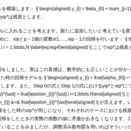
egin{aligned} y_{i} = \beta_{0} + \sum_{j=1}^{p-1}\bet
で
y
i
p
*
は残差とします。
帰モデルに入れることを考えます。新たに追加したいと考えている変
めに、
x
i
p
と
p
− 1
個の変数
x
i
1
, …,
x
i
p
− 1
の回帰を行います： \[ \begin{
},\ i = 1,\ldots,N \label{eq:reg4}\end{aligned} \] ここで
x
i
p
*
は残差
。
明をしました。実はこの直感は、数学的にも正しいことが分か
回帰モデルを \[ \begin{aligned} y_{i} = \hat{\alpha_{0}} + \sum_
aligned} \] とします。また、Step 0の式とStep 1の式における
y
i
p
*
と
x
i
p
*
に
x_{ip}^{\ast} + \hat{\epsilon_{i}}^{\ast},\ i=1,\ldots,N\end{ali
epsilon_{i}} &=& \hat{\epsilon_{i}}^{\ast}\end{aligned} \] が言
帰をした時の
x
i
p
*
が同じになり、それぞれのケースにおける残
帰をしたときの実際の係数の値に矛盾がおきなくなります。1
ていることをみましたが、調整済み散布図を用いればそういっ