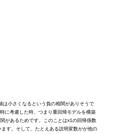
値は小さくなるという負の相関がありそうで
同時に考慮した時、つまり重回帰モデルを構築
相関があるためです。このことは
x
1
の回帰係数
います。そして、たとえある説明変数がが他の