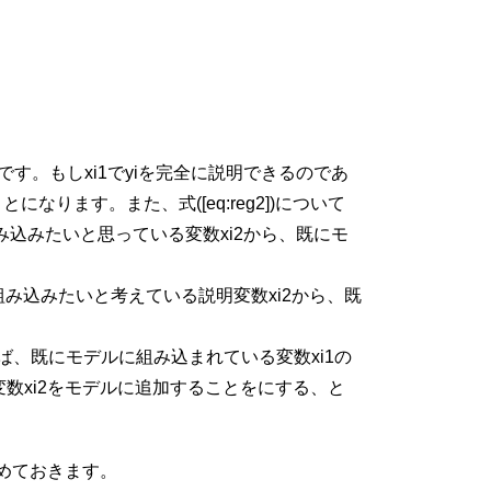
“です。もし
x
i
1
で
y
i
を完全に説明できるのであ
なります。また、式([eq:reg2])について
組み込みたいと思っている変数
x
i
2
から、既にモ
組み込みたいと考えている説明変数
x
i
2
から、既
ば、既にモデルに組み込まれている変数
x
i
1
の
変数
x
i
2
をモデルに追加することをにする、と
めておきます。