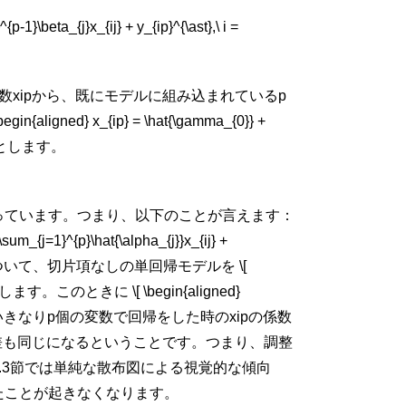
a_{j}x_{ij} + y_{ip}^{\ast},\ i =
数
x
i
p
から、既にモデルに組み込まれている
p
aligned} x_{ip} = \hat{\gamma_{0}} +
とします。
っています。つまり、以下のことが言えます：
{j=1}^{p}\hat{\alpha_{j}}x_{ij} +
ついて、切片項なしの単回帰モデルを \[
gned} \] とします。このときに \[ \begin{aligned}
えます。いきなり
p
個の変数で回帰をした時の
x
i
p
の係数
差も同じになるということです。つまり、調整
.3節では単純な散布図による視覚的な傾向
たことが起きなくなります。