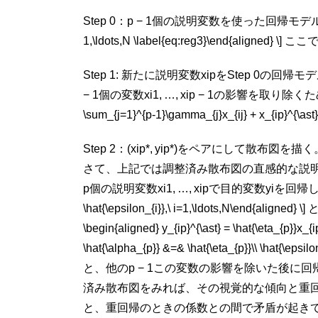
Step 0：
p
− 1
個の説明変数を使った回帰モデルを構築します： \[ \b
1,\ldots,N \label{eq:reg3}\end{aligned} \] ここ
Step 1: 新たに説明変数
x
i
p
をStep 0の回
− 1
個の変数
x
i
1
, …,
x
i
p
− 1
の影響を取り除くた
\sum_{j=1}^{p-1}\gamma_{j}x_{ij} + x_{ip}^{\ast
Step 2：
(
x
i
p
*
,
y
i
p
*
)
をペアにして散布図を描く
さて、上記では調整済み散布図の直感的な説
p
個の説明変数
x
i
1
, …,
x
i
p
で目的変数
y
i
を回帰した時の
\hat{\epsilon_{i}},\ i=1,\ldots,N\end{
\begin{aligned} y_{ip}^{\ast} = \hat{\eta_{p}}
\hat{\alpha_{p}} &=& \hat{\eta_{p}}\\ \hat{\
と、他の
p
− 1
この変数の影響を除いた後に回
済み散布図をみれば、その視覚的な傾向と重回
と、重回帰のときの係数との間で矛盾が起き