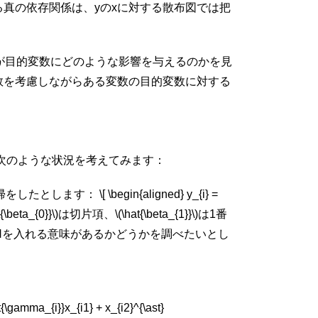
る真の依存関係は、
y
の
x
に対する散布図では把
が目的変数にどのような影響を与えるのかを見
数を考慮しながらある変数の目的変数に対する
次のような状況を考えてみます：
とします： \[ \begin{aligned} y_{i} =
\(\hat{\beta_{0}}\)は切片項、\(\hat{\beta_{1}}\)は1番
N
を入れる意味があるかどうかを調べたいとし
ma_{i}}x_{i1} + x_{i2}^{\ast}