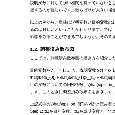
説明変数に対して強い相関を持っていないと
握するのが難しいです。散らばりが大きい場
以上の例から、単純に説明変数と目的変数の
るのは難しいということがわかります。では
影響をみることができるでしょうか。その答
1.2. 調整済み散布図
ここでは、調整済み散布図の描き方を紹介し
目的変数を
y
i
,
i
= 1, …,
N
、説明変数を
x
i
= (
x
i
1
\hat{\beta_{0}} + \hat{\beta_{1}}x_{i1} + \hat{
目の変数についての回帰係数、\(\hat{\epsil
ます。このときに調整済み散布図を書きます
上記式中の\(\hat{\epsilon_{i}}\)を
y
i
2
*
と読み替
Step 1:
x
i
2
を目的変数、
x
i
1
を説明変数として単回帰をする： \