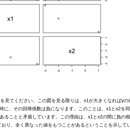
トを見てください。この図を見る限りは、
x
1
が大きくなれば
y
の
時に、その回帰係数は負になります。このことは、
x
1
と
x
2
を
があることと矛盾しています。この理由は、
x
1
と
x
2
の間に負の
ており、全く異なった値をもつことがあるということを示して