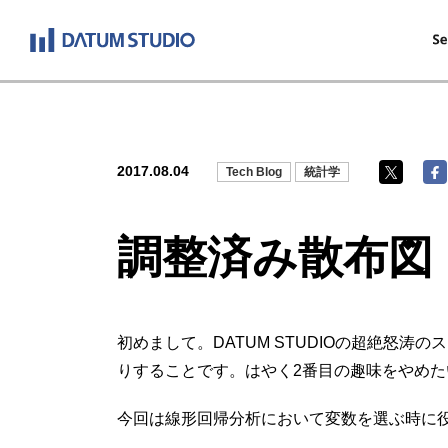
2017.08.04
Tech Blog
統計学
調整済み散布図
初めまして。DATUM STUDIOの超絶
りすることです。はやく2番目の趣味をやめた
今回は線形回帰分析において変数を選ぶ時に