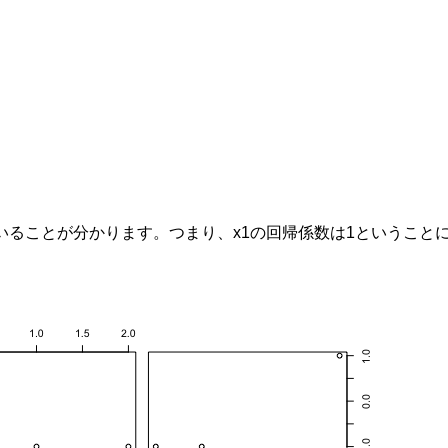
いることが分かります。つまり、
x
1
の回帰係数は
1
ということ