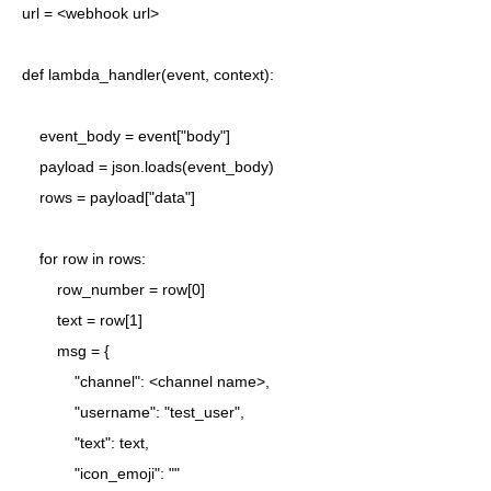
url = <webhook url>

def lambda_handler(event, context):

    event_body = event["body"]

    payload = json.loads(event_body)

    rows = payload["data"]

    for row in rows:

        row_number = row[0]

        text = row[1]

        msg = {

            "channel": <channel name>,

            "username": "test_user",

            "text": text,

            "icon_emoji": ""
