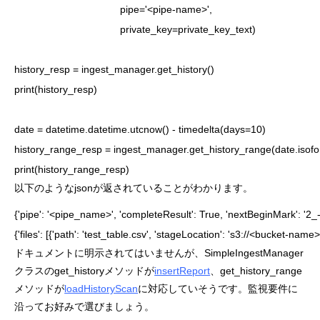
                                     pipe='<pipe-name>',

                                     private_key=private_key_text)

history_resp = ingest_manager.get_history()

print(history_resp)

date = datetime.datetime.utcnow() - timedelta(days=10)

history_range_resp = ingest_manager.get_history_range(date.isoform
以下のようなjsonが返されていることがわかります。
{'pipe': '<pipe_name>', 'completeResult': True, 'nextBeginMark': '2_-1', 'f
{'files': [{'path': 'test_table.csv', 'stageLocation': 's3://<bucket-
ドキュメントに明示されてはいませんが、SimpleIngestManager
クラスのget_historyメソッドが
insertReport
、get_history_range
メソッドが
loadHistoryScan
に対応していそうです。監視要件に
沿ってお好みで選びましょう。