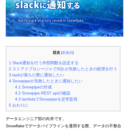
目次
[
非表示
]
1
Slack通知を行う外部関数を設定する
2
ストアドプロシージャでSQLが失敗したときの処理を行う
3
taskが落ちた際に通知したい
4
Snowpipeが失敗したときに通知したい
4.1
Snowpipeの作成
4.2
Snowpipe REST apiの確認
4.3
lambdaでSnowpipeを定常監視
5
おわりに
データエンジニア部の向井です。
Snowflakeでデータパイプラインを運用する際、データの不整合