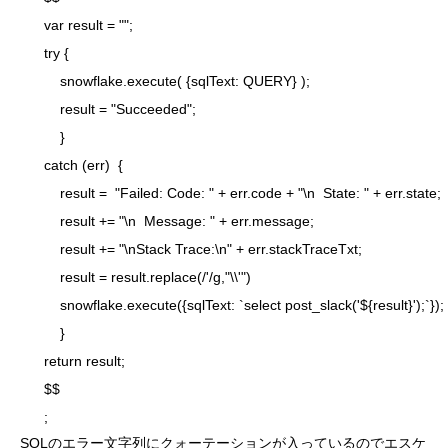
      var result = "";

      try {

          snowflake.execute( {sqlText: QUERY} );

          result = "Succeeded";

          }

      catch (err)  {

          result =  "Failed: Code: " + err.code + "\n  State: " + err.state;

          result += "\n  Message: " + err.message;

          result += "\nStack Trace:\n" + err.stackTraceTxt;

          result = result.replace(/'/g,"\\'")

          snowflake.execute({sqlText: `select post_slack('${result}');`});

          }

      return result;

      $$

SQLのエラー文字列にクォーテーションが入っているのでエスケ