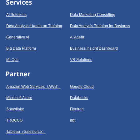
AI Solutions
Data Marketing Consulting
Data Analysis Hands-on Training
Data Analysis Training for Business
Generative AI
AI Agent
Big Data Platform
Business Insight Dashboard
MLOps
VR Solutions
Amazon Web Services（AWS）
Google Cloud
Microsoft Azure
Databricks
Snowflake
Fivetran
TROCCO
dbt
Tableau（Salesforce）