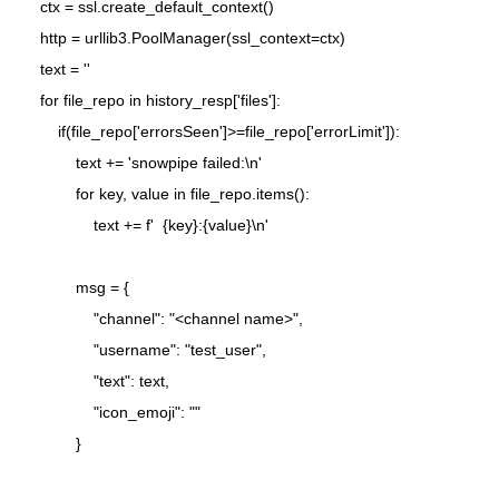
    ctx = ssl.create_default_context()

    http = urllib3.PoolManager(ssl_context=ctx)

    text = ''

    for file_repo in history_resp['files']:

        if(file_repo['errorsSeen']>=file_repo['errorLimit']):

            text += 'snowpipe failed:\n'

            for key, value in file_repo.items():

                text += f'  {key}:{value}\n'

            msg = {

                "channel": "<channel name>",

                "username": "test_user",

                "text": text,

                "icon_emoji": ""

            }
