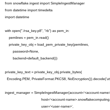
from snowflake.ingest import SimpleIngestManager

from datetime import timedelta

import datetime

with open("./rsa_key.p8", "rb") as pem_in:

    pemlines = pem_in.read()

    private_key_obj = load_pem_private_key(pemlines,

        password=None,

        backend=default_backend())

private_key_text = private_key_obj.private_bytes(

  Encoding.PEM, PrivateFormat.PKCS8, NoEncryption()).decode('utf-
ingest_manager = SimpleIngestManager(account='<account-name>'
                                     host='<account-name>.snowflakecomputing
                                     user='<user-name>',
