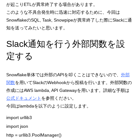
が起こりETLが異常終了する場合があります。
このような不具合発生時に迅速に対応するために、今回は
SnowflakeのSQL, Task, Snowpipeが異常終了した際にSlackに通
知を送ってみたいと思います。
Slack通知を行う外部関数を設
定する
Snowflake単体では外部のAPIを叩くことはできないので、
外部
関数
を用いてSlackのWebhookから投稿を行います。外部関数の
作成にはAWS lambda, API Gatewayを用います。詳細な手順は
公式ドキュメント
を参照ください。
今回はlambdaを以下のように設定します。
import urllib3

import json

http = urllib3.PoolManager()
