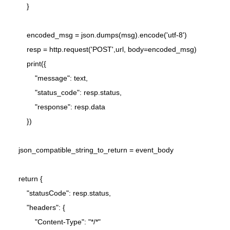
        }

        encoded_msg = json.dumps(msg).encode('utf-8')

        resp = http.request('POST',url, body=encoded_msg)

        print({

            "message": text, 

            "status_code": resp.status, 

            "response": resp.data

        })

    json_compatible_string_to_return = event_body

    return {

        "statusCode": resp.status,

        "headers": {

            "Content-Type": "*/*"
