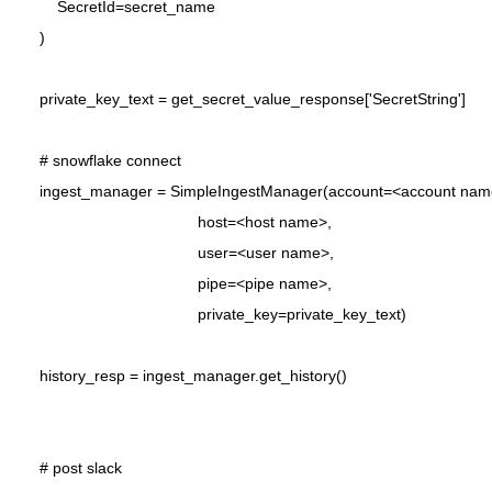
        SecretId=secret_name

    )

    private_key_text = get_secret_value_response['SecretString']

    # snowflake connect

    ingest_manager = SimpleIngestManager(account=<account name
                                        host=<host name>,

                                        user=<user name>,

                                        pipe=<pipe name>,

                                        private_key=private_key_text)

    history_resp = ingest_manager.get_history()

    # post slack
