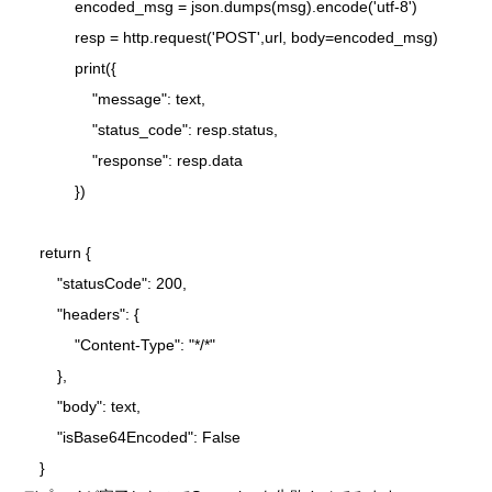
            encoded_msg = json.dumps(msg).encode('utf-8')

            resp = http.request('POST',url, body=encoded_msg)

            print({

                "message": text, 

                "status_code": resp.status, 

                "response": resp.data

            })

    return {

        "statusCode": 200,

        "headers": {

            "Content-Type": "*/*"

        },

        "body": text,

        "isBase64Encoded": False

    }