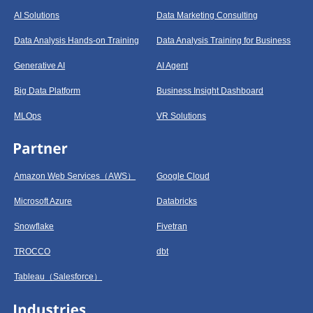
AI Solutions
Data Marketing Consulting
Data Analysis Hands-on Training
Data Analysis Training for Business
Generative AI
AI Agent
Big Data Platform
Business Insight Dashboard
MLOps
VR Solutions
Amazon Web Services（AWS）
Google Cloud
Microsoft Azure
Databricks
Snowflake
Fivetran
TROCCO
dbt
Tableau（Salesforce）