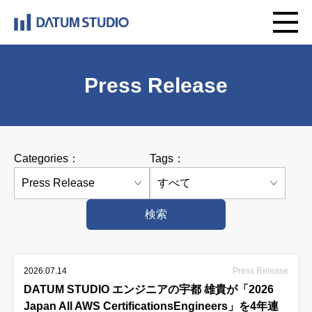
Press Release
Categories：
Tags：
検索
2026.07.14
Press Release
DATUM STUDIO エンジニアの宇都 雄貴が「2026
Japan All AWS CertificationsEngineers」を4年連