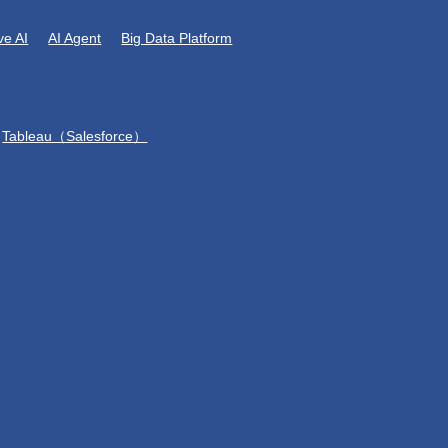
ve AI
AI Agent
Big Data Platform
Tableau（Salesforce）