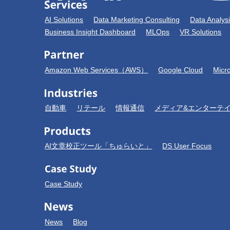
AI Solutions
Data Marketing Consulting
Data Analys
Business Insight Dashboard
MLOps
VR Solutions
Amazon Web Services（AWS）
Google Cloud
Micr
自動車
リテール
情報通信
メディア&エンターテ
AI文章校正ツール「ちゅらいと」
DS User Focus
Case Study
News
Blog