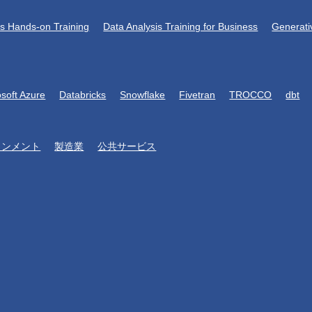
is Hands-on Training
Data Analysis Training for Business
Generati
osoft Azure
Databricks
Snowflake
Fivetran
TROCCO
dbt
インメント
製造業
公共サービス