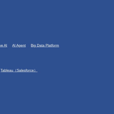
ve AI
AI Agent
Big Data Platform
Tableau（Salesforce）