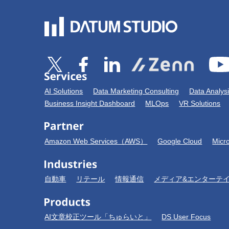
AI Solutions
Data Marketing Consulting
Data Analys
Business Insight Dashboard
MLOps
VR Solutions
Amazon Web Services（AWS）
Google Cloud
Micr
自動車
リテール
情報通信
メディア&エンターテ
AI文章校正ツール「ちゅらいと」
DS User Focus