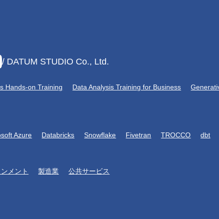
/ DATUM STUDIO Co., Ltd.
is Hands-on Training
Data Analysis Training for Business
Generati
osoft Azure
Databricks
Snowflake
Fivetran
TROCCO
dbt
インメント
製造業
公共サービス