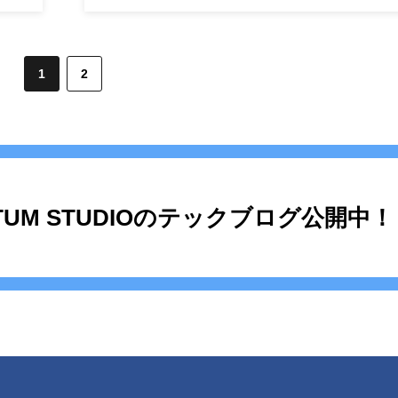
1
2
TUM STUDIOの
テックブログ公開中！