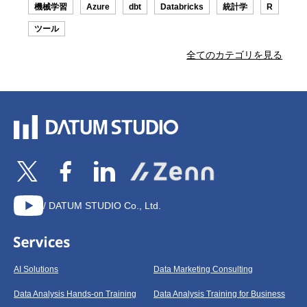
機械学習
Azure
dbt
Databricks
統計学
R
ツール
全てのカテゴリを見る
/ DATUM STUDIO Co., Ltd.
AI Solutions
Data Marketing Consulting
Data Analysis Hands-on Training
Data Analysis Training for Business