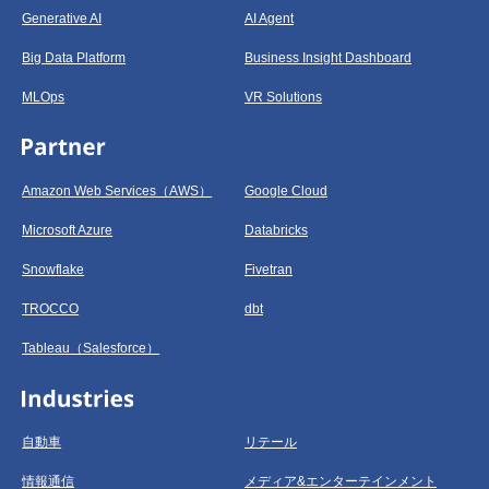
Generative AI
AI Agent
Big Data Platform
Business Insight Dashboard
MLOps
VR Solutions
Amazon Web Services（AWS）
Google Cloud
Microsoft Azure
Databricks
Snowflake
Fivetran
TROCCO
dbt
Tableau（Salesforce）
自動車
リテール
情報通信
メディア&エンターテインメント