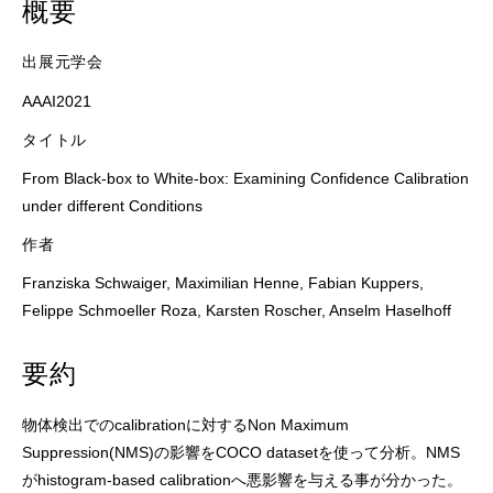
概要
出展元学会
AAAI2021
タイトル
From Black-box to White-box: Examining Confidence Calibration
under different Conditions
作者
Franziska Schwaiger, Maximilian Henne, Fabian Kuppers,
Felippe Schmoeller Roza, Karsten Roscher, Anselm Haselhoff
要約
物体検出でのcalibrationに対するNon Maximum
Suppression(NMS)の影響をCOCO datasetを使って分析。NMS
がhistogram-based calibrationへ悪影響を与える事が分かった。