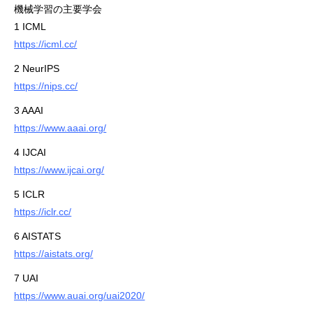
機械学習の主要学会
1 ICML
https://icml.cc/
2 NeurIPS
https://nips.cc/
3 AAAI
https://www.aaai.org/
4 IJCAI
https://www.ijcai.org/
5 ICLR
https://iclr.cc/
6 AISTATS
https://aistats.org/
7 UAI
https://www.auai.org/uai2020/