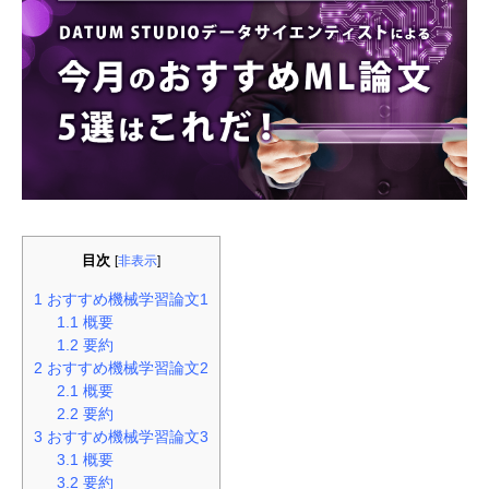
目次
[
非表示
]
1
おすすめ機械学習論文1
1.1
概要
1.2
要約
2
おすすめ機械学習論文2
2.1
概要
2.2
要約
3
おすすめ機械学習論文3
3.1
概要
3.2
要約