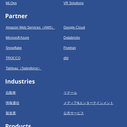
MLOps
VR Solutions
Amazon Web Services（AWS）
Google Cloud
Microsoft Azure
Databricks
Snowflake
Fivetran
TROCCO
dbt
Tableau（Salesforce）
自動車
リテール
情報通信
メディア&エンターテインメント
製造業
公共サービス