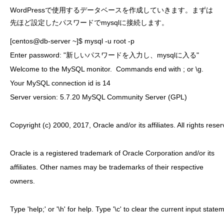
WordPressで使用するデータベースを作成していきます。まずは
先ほど設定したパスワードでmysqlに接続します。
[centos@db-server ~]$ mysql -u root -p

Enter password: "新しいパスワードを入力し、mysqlに入る"

Welcome to the MySQL monitor.  Commands end with ; or \g.

Your MySQL connection id is 14

Server version: 5.7.20 MySQL Community Server (GPL)

Copyright (c) 2000, 2017, Oracle and/or its affiliates. All rights reser
Oracle is a registered trademark of Oracle Corporation and/or its

affiliates. Other names may be trademarks of their respective

owners.

Type 'help;' or '\h' for help. Type '\c' to clear the current input statem