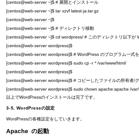
[centos@web-server ~]$ # 展開とインストール

[centos@web-server ~]$ tar xzvf latest-ja.tar.gz

[centos@web-server ~]$ 

[centos@web-server ~]$ # ディレクトリ移動

[centos@web-server ~]$ cd wordpress/ # このディレクトリ以下
[centos@web-server wordpress]$

[centos@web-server wordpress]$ # WordPress のプロ
[centos@web-server wordpress]$ sudo cp -r * /var/www/html/

[centos@web-server wordpress]$ 

[centos@web-server wordpress]$ # コピーしたファイルの所有
[centos@web-server wordpress]$ sudo chown apache:apache /var/
以上でWordPressのインストールは完了です。
3-5. WordPressの設定
WordPressの各種設定をしていきます。
Apache の起動