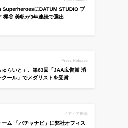
ata SuperheroesにDATUM STUDIO プ
 梶谷 美帆が3年連続で選出
Press Release
ちゅらいと」、第63回「JAA広告賞 消
ンクール」でメダリストを受賞
メディア掲載
ォーム 「バチャナビ」に弊社オフィス