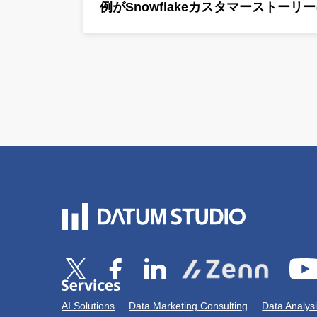
例がSnowflakeカスタマーストー
AI Solutions
Data Marketing Consulting
Data Analys