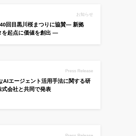
お知らせ
O、第40回目黒川桜まつりに協賛― 新拠
タを起点に価値を創出 ―
Press Release
たなAIエージェント活用手法に関する研
株式会社と共同で発表
Press Release