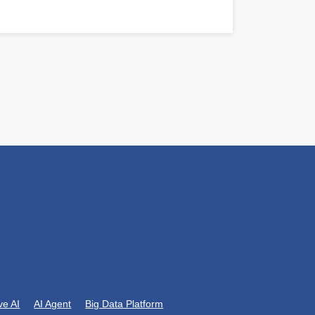
ve AI
AI Agent
Big Data Platform