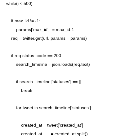
while(i < 500):

    if max_id != -1:

        params['max_id']  = max_id-1  

    req = twitter.get(url, params = params)

    if req.status_code == 200:

        search_timeline = json.loads(req.text)

        if search_timeline['statuses'] == []:

            break

        for tweet in search_timeline['statuses']:

            created_at = tweet['created_at']

            created_at　　= created_at.split()
