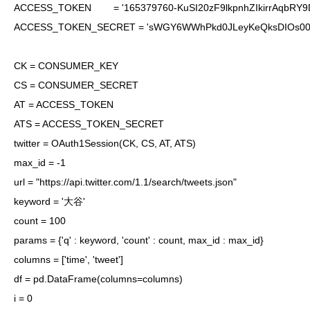
ACCESS_TOKEN        = '165379760-KuSI20zF9lkpnhZIkirrAqbRY9D
ACCESS_TOKEN_SECRET = 'sWGY6WWhPkd0JLeyKeQksDIOs00bC
CK = CONSUMER_KEY

CS = CONSUMER_SECRET

AT = ACCESS_TOKEN

ATS = ACCESS_TOKEN_SECRET

twitter = OAuth1Session(CK, CS, AT, ATS)
max_id = -1

url = "https://api.twitter.com/1.1/search/tweets.json"

keyword = '大谷'

count = 100

params = {'q' : keyword, 'count' : count, max_id : max_id}
columns = ['time', 'tweet']

df = pd.DataFrame(columns=columns)

i = 0
