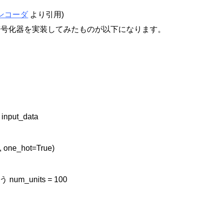
エンコーダ
より引用)
己符号化器を実装してみたものが以下になります。
 input_data

, one_hot=True)

m_units = 100
