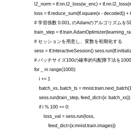
l2_norm = tf.nn.l2_loss(w_enc) + tf.nn.l2_loss(
loss = tf.reduce_sum(tf.square(x - decoded)) +
# 学習係数 0.001, のAdamのアルゴリズムを
train_step = tf.train.AdamOptimizer(learning_ra
# セッションを用意し、変数を初期化する

sess = tf.InteractiveSession() sess.run(tf.initiali
# バッチサイズ100の確率的勾配降下法を1000回
for _ in range(1000):

    i += 1

    batch_xs, batch_ts = mnist.train.next_batch(1
    sess.run(train_step, feed_dict={x: batch_xs})

    if i % 100 == 0:

        loss_val = sess.run(loss,

            feed_dict={x:mnist.train.images})
