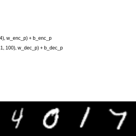
84), w_enc_p) + b_enc_p

, 100), w_dec_p) + b_dec_p
