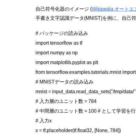
自己符号化器のイメージ (
Wikipedia オート
手書き文字認識データ(MNIST)を例に、自
# パッケージの読み込み

import tensorflow as tf

import numpy as np

import matplotlib.pyplot as plt

from tensorflow.examples.tutorials.mnist import
# MNISTデータの読み込み

mnist = input_data.read_data_sets("/tmp/data/"
# 入力層のユニット数 = 784

# 中間層のユニット数 = 100 # として学習を行う nu
# 入力x

x = tf.placeholder(tf.float32, [None, 784])
