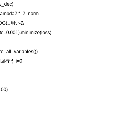
w_dec)

 lambda2 * l2_norm

SDGに用いる

te=0.001).minimize(loss)

ze_all_variables())

行う i=0

00)
