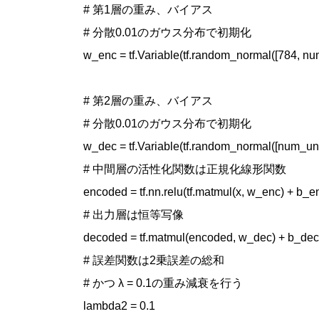
# 第1層の重み、バイアス

# 分散0.01のガウス分布で初期化

w_enc = tf.Variable(tf.random_normal([784, num_
# 第2層の重み、バイアス

# 分散0.01のガウス分布で初期化

w_dec = tf.Variable(tf.random_normal([num_units
# 中間層の活性化関数は正規化線形関数

encoded = tf.nn.relu(tf.matmul(x, w_enc) + b_en
# 出力層は恒等写像

decoded = tf.matmul(encoded, w_dec) + b_dec
# 誤差関数は2乗誤差の総和

# かつ λ = 0.1の重み減衰を行う

lambda2 = 0.1
