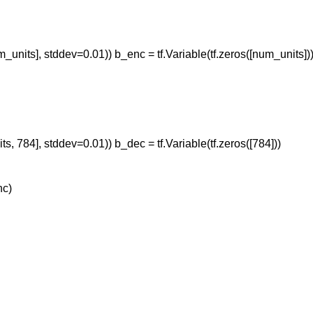
units], stddev=0.01)) b_enc = tf.Variable(tf.zeros([num_units]))
, 784], stddev=0.01)) b_dec = tf.Variable(tf.zeros([784]))

c)


