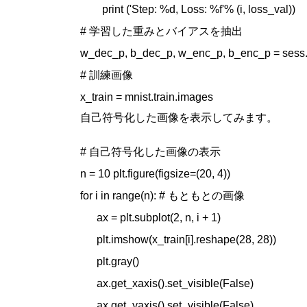
        print ('Step: %d, Loss: %f'% (i, loss_val))

# 学習した重みとバイアスを抽出

w_dec_p, b_dec_p, w_enc_p, b_enc_p = sess.r
# 訓練画像

x_train = mnist.train.images
自己符号化した画像を表示してみます。
# 自己符号化した画像の表示

n = 10 plt.figure(figsize=(20, 4))

for i in range(n): # もともとの画像

      ax = plt.subplot(2, n, i + 1)

      plt.imshow(x_train[i].reshape(28, 28))

      plt.gray()

      ax.get_xaxis().set_visible(False)

      ax.get_yaxis().set_visible(False)
