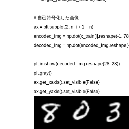
# 自己符号化した画像

ax = plt.subplot(2, n, i + 1 + n)

encoded_img = np.dot(x_train[i].reshape(-1, 7
decoded_img = np.dot(encoded_img.reshape(-1
plt.imshow(decoded_img.reshape(28, 28))

plt.gray()

ax.get_xaxis().set_visible(False)

ax.get_yaxis().set_visible(False)