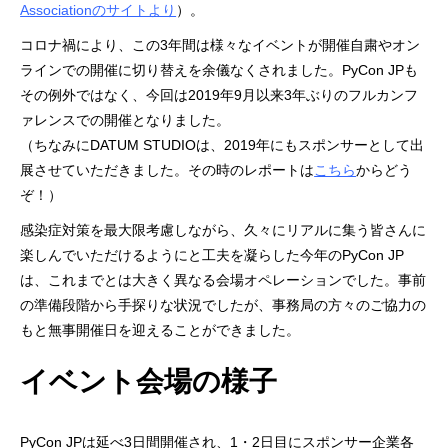
Associationのサイトより
）。
コロナ禍により、この3年間は様々なイベントが開催自粛やオン
ラインでの開催に切り替えを余儀なくされました。PyCon JPも
その例外ではなく、今回は2019年9月以来3年ぶりのフルカンフ
ァレンスでの開催となりました。
（ちなみにDATUM STUDIOは、2019年にもスポンサーとして出
展させていただきました。その時のレポートは
こちら
からどう
ぞ！）
感染症対策を最大限考慮しながら、久々にリアルに集う皆さんに
楽しんでいただけるようにと工夫を凝らした今年のPyCon JP
は、これまでとは大きく異なる会場オペレーションでした。事前
の準備段階から手探りな状況でしたが、事務局の方々のご協力の
もと無事開催日を迎えることができました。
イベント会場の様子
PyCon JPは延べ3日間開催され、1・2日目にスポンサー企業各