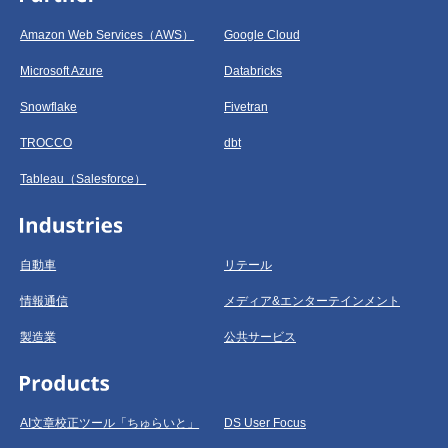
Amazon Web Services（AWS）
Google Cloud
Microsoft Azure
Databricks
Snowflake
Fivetran
TROCCO
dbt
Tableau（Salesforce）
自動車
リテール
情報通信
メディア&エンターテインメント
製造業
公共サービス
AI文章校正ツール「ちゅらいと」
DS User Focus