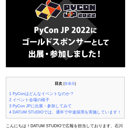
目次
[
非表示
]
1
PyConはどんなイベントなのか？
2
イベント会場の様子
3
PyCon JPに出展・参加してみて
4
DATUM STUDIOでは、通年で中途採用を実施しています！
こんにちは！DATUM STUDIOで広報を担当しております、石川