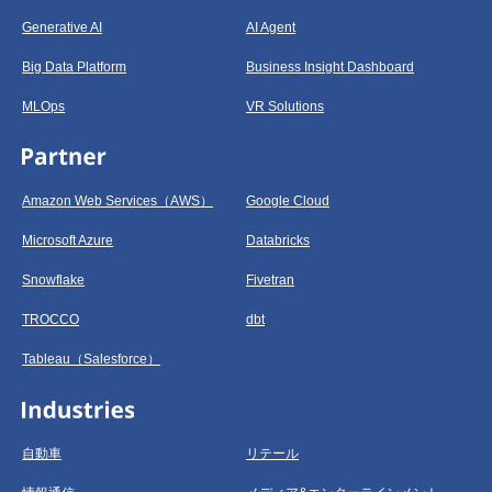
Generative AI
AI Agent
Big Data Platform
Business Insight Dashboard
MLOps
VR Solutions
Amazon Web Services（AWS）
Google Cloud
Microsoft Azure
Databricks
Snowflake
Fivetran
TROCCO
dbt
Tableau（Salesforce）
自動車
リテール