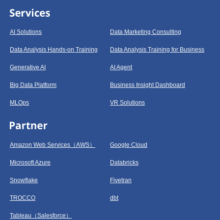
AI Solutions
Data Marketing Consulting
Data Analysis Hands-on Training
Data Analysis Training for Business
Generative AI
AI Agent
Big Data Platform
Business Insight Dashboard
MLOps
VR Solutions
Amazon Web Services（AWS）
Google Cloud
Microsoft Azure
Databricks
Snowflake
Fivetran
TROCCO
dbt
Tableau（Salesforce）