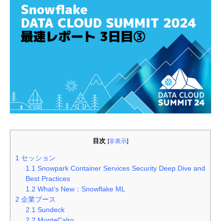
目次
[
非表示
]
1
セッション
1.1
Snowpark Container Services Security Deep Dive and
Best Practices
1.2
What’s New：Snowflake ML
2
企業ブース
2.1
Sundeck
2.2
MonteCalro