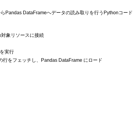
」からPandas DataFrameへデータの読み取りを行うPython
wflakeの対象リソースに接続
SQLを実行
すべての行をフェッチし、Pandas DataFrame にロード