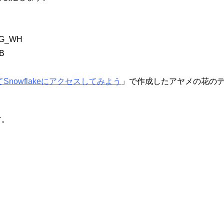
NG_WH
B
Snowflakeにアクセスしてみよう
」で作成したアヤメの花の
す。