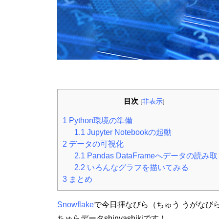
目次
[
非表示
]
1
Python環境の準備
1.1
Jupyter Notebookの起動
2
データの可視化
2.1
Pandas DataFrameへデータの読み
2.2
いろんなグラフを描いてみる
3
まとめ
Snowflake
で今日拝なびら（ちゅう うがなび
ちゅらデータshinyashikiです！