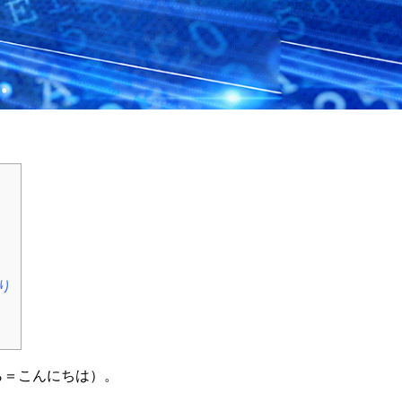
取り
ら＝こんにちは）。