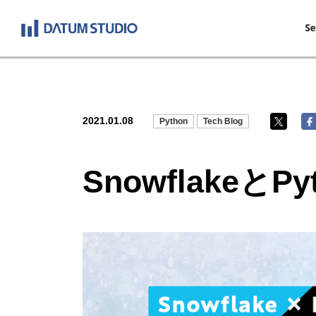
2021.01.08
Python
Tech Blog
Snowflakeと