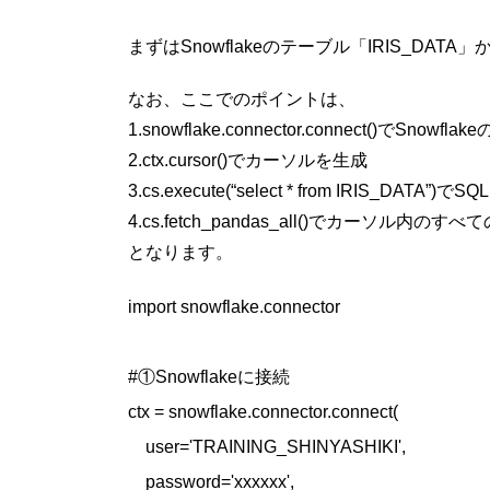
まずはSnowflakeのテーブル「IRIS_DATA
なお、ここでのポイントは、
1.snowflake.connector.connect()でSno
2.ctx.cursor()でカーソルを生成
3.cs.execute(“select * from IRIS_DATA”)で
4.cs.fetch_pandas_all()でカーソル内の
となります。
import snowflake.connector

#①Snowflakeに接続

ctx = snowflake.connector.connect(

    user='TRAINING_SHINYASHIKI',

    password='xxxxxx',
