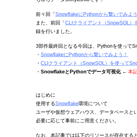
前々回「
SnowflakeにPythonから繋いでみよ
また、前回「
CLIクライアント（SnowSQL）
録を行いました。
3部作最終回となる今回は、Pythonを使ってS
・
SnowflakeにPythonから繋いでみよう！
・
CLIクライアント（SnowSQL）を使ってSn
・
SnowflakeとPythonでデータ可視化
←
本
はじめに
使用する
Snowflake
環境について
ユーザや仮想ウェアハウス、データベースといっ
必要に応じて事前にご用意ください。
なお、本記事では以下のリソースが存在する