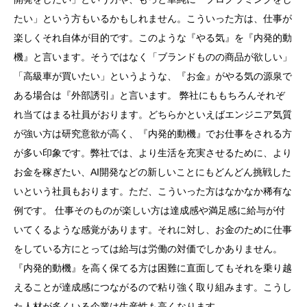
たい」という方もいるかもしれません。こういった方は、仕事が
楽しくそれ自体が目的です。このような『やる気』を『内発的動
機』と言います。そうではなく「ブランドものの商品が欲しい」
「高級車が買いたい」というような、『お金』がやる気の源泉で
ある場合は『外部誘引』と言います。 弊社にももちろんそれぞ
れ当てはまる社員がおります。どちらかといえばエンジニア気質
が強い方は研究意欲が高く、『内発的動機』でお仕事をされる方
が多い印象です。弊社では、より生活を充実させるために、より
お金を稼ぎたい、AI開発などの新しいことにもどんどん挑戦した
いという社員もおります。ただ、こういった方はなかなか稀有な
例です。 仕事そのものが楽しい方は達成感や満足感に給与が付
いてくるような感覚があります。それに対し、お金のために仕事
をしている方にとっては給与は労働の対価でしかありません。
『内発的動機』を高く保てる方は困難に直面してもそれを乗り越
えることが達成感につながるので粘り強く取り組みます。こうし
た人材が多くいる企業は生産性も高くなります。