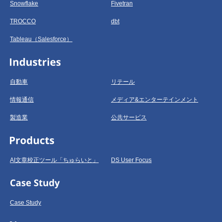
Snowflake
Fivetran
TROCCO
dbt
Tableau（Salesforce）
自動車
リテール
情報通信
メディア&エンターテインメント
製造業
公共サービス
AI文章校正ツール「ちゅらいと」
DS User Focus
Case Study