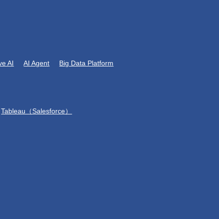
ve AI
AI Agent
Big Data Platform
Tableau（Salesforce）