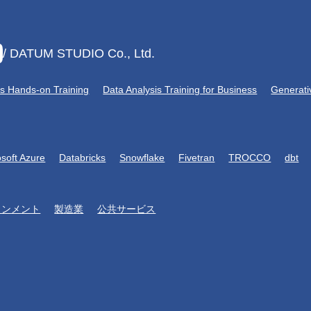
/ DATUM STUDIO Co., Ltd.
is Hands-on Training
Data Analysis Training for Business
Generati
osoft Azure
Databricks
Snowflake
Fivetran
TROCCO
dbt
インメント
製造業
公共サービス