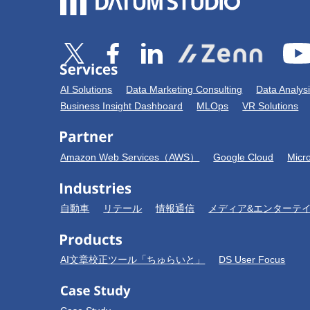
AI Solutions
Data Marketing Consulting
Data Analys
Business Insight Dashboard
MLOps
VR Solutions
Amazon Web Services（AWS）
Google Cloud
Micr
自動車
リテール
情報通信
メディア&エンターテ
AI文章校正ツール「ちゅらいと」
DS User Focus