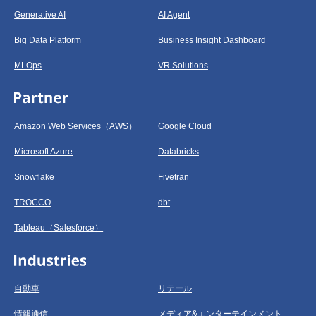
Generative AI
AI Agent
Big Data Platform
Business Insight Dashboard
MLOps
VR Solutions
Amazon Web Services（AWS）
Google Cloud
Microsoft Azure
Databricks
Snowflake
Fivetran
TROCCO
dbt
Tableau（Salesforce）
自動車
リテール
情報通信
メディア&エンターテインメント