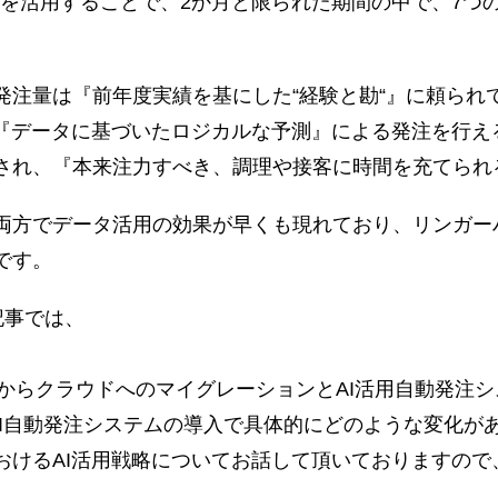
g
を活用することで、2か月と限られた期間の中で、7つ
発注量は『前年度実績を基にした“経験と勘“』に頼られ
で『データに基づいたロジカルな予測』による発注を行え
され、『本来注力すべき、調理や接客に時間を充てられ
両方でデータ活用の効果が早くも現れており、リンガー
です。
記事では、
境からクラウドへのマイグレーションとAI活用自動発注
AI自動発注システムの導入で具体的にどのような変化が
おけるAI活用戦略についてお話して頂いておりますので