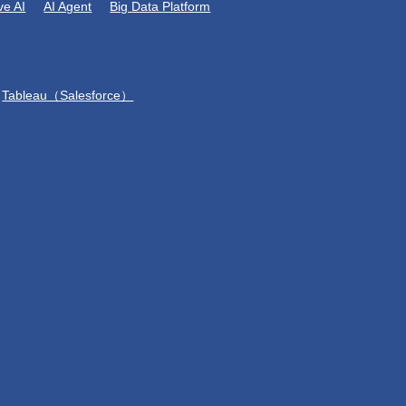
ve AI
AI Agent
Big Data Platform
Tableau（Salesforce）