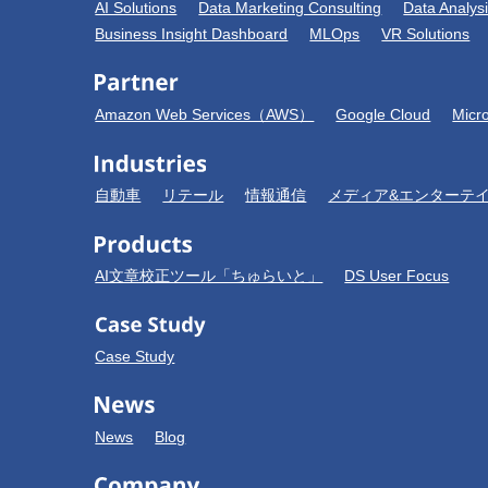
AI Solutions
Data Marketing Consulting
Data Analys
Business Insight Dashboard
MLOps
VR Solutions
Amazon Web Services（AWS）
Google Cloud
Micr
自動車
リテール
情報通信
メディア&エンターテ
AI文章校正ツール「ちゅらいと」
DS User Focus
Case Study
News
Blog