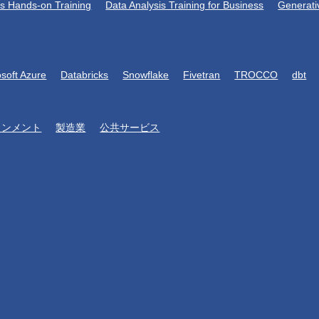
is Hands-on Training
Data Analysis Training for Business
Generati
osoft Azure
Databricks
Snowflake
Fivetran
TROCCO
dbt
インメント
製造業
公共サービス