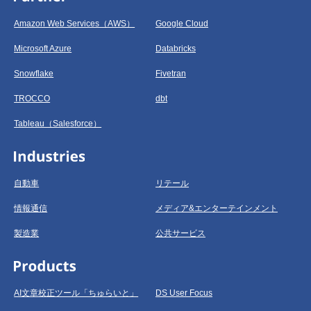
Amazon Web Services（AWS）
Google Cloud
Microsoft Azure
Databricks
Snowflake
Fivetran
TROCCO
dbt
Tableau（Salesforce）
自動車
リテール
情報通信
メディア&エンターテインメント
製造業
公共サービス
AI文章校正ツール「ちゅらいと」
DS User Focus