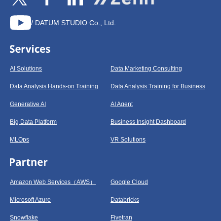
/ DATUM STUDIO Co., Ltd.
AI Solutions
Data Marketing Consulting
Data Analysis Hands-on Training
Data Analysis Training for Business
Generative AI
AI Agent
Big Data Platform
Business Insight Dashboard
MLOps
VR Solutions
Amazon Web Services（AWS）
Google Cloud
Microsoft Azure
Databricks
Snowflake
Fivetran