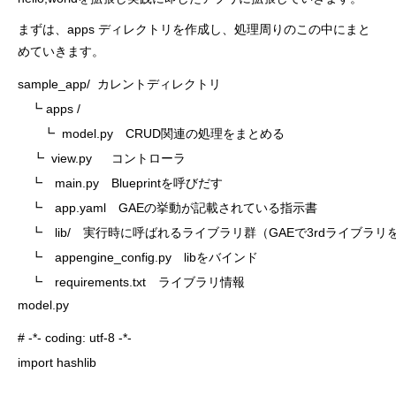
まずは、apps
ディレクトリを作成し、処理周りのこの中にまと
めていきます。
sample_app/  カレントディレクトリ

　┗ apps /　

　　┗  model.py　CRUD関連の処理をまとめる

    ┗  view.py  　コントローラ

　┗　main.py　Blueprintを呼びだす

　┗　app.yaml　GAEの挙動が記載されている指示書

　┗　lib/　実行時に呼ばれるライブラリ群（GAEで3rdライブラリ
　┗　appengine_config.py　libをバインド

　┗　requirements.txt　ライブラリ情報
model.py
# -*- coding: utf-8 -*-

import hashlib
