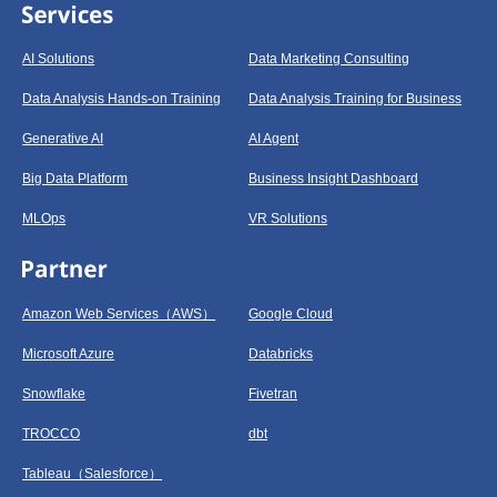
AI Solutions
Data Marketing Consulting
Data Analysis Hands-on Training
Data Analysis Training for Business
Generative AI
AI Agent
Big Data Platform
Business Insight Dashboard
MLOps
VR Solutions
Amazon Web Services（AWS）
Google Cloud
Microsoft Azure
Databricks
Snowflake
Fivetran
TROCCO
dbt
Tableau（Salesforce）