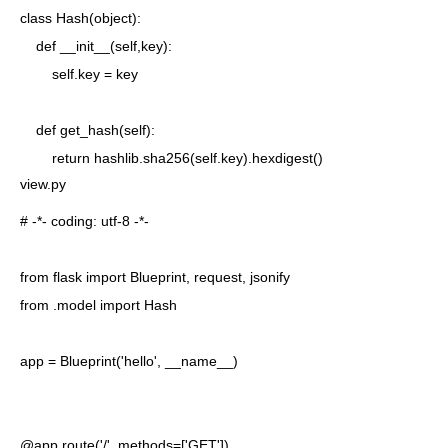
class Hash(object):

    def __init__(self,key):

        self.key = key

    def get_hash(self):

        return hashlib.sha256(self.key).hexdigest()
view.py
# -*- coding: utf-8 -*-

from flask import Blueprint, request, jsonify

from .model import Hash

app = Blueprint('hello', __name__)

@app.route('/', methods=['GET'])
