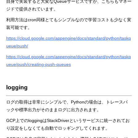
自身で実装すると大変なQueueサービスですが、こちらもマネー
ジドで提供されています。
利用方法はcron同様とてもシンプルなので学習コストも少なく実
装可能です。
https://cloud.google.com/appengine/docs/standard/python/taskq
ueue/push/
https://cloud.google.com/appengine/docs/standard/python/taskq
ueue/push/creating-push-queues
logging
ログの取得は非常にシンプルで、Pythonの場合は、トレースバ
ックや標準出力がそのままログに出力されます。
GCP上でのloggingはStackDriverというサービスに統一されてお
り設定をしなくても自動でロッギングしてくれます。