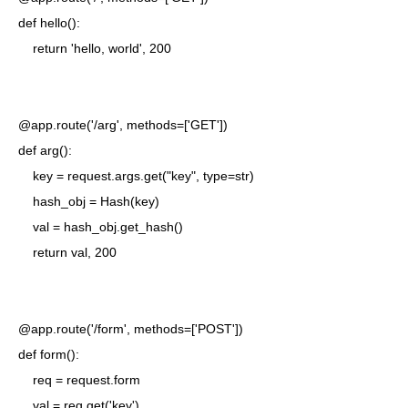
def hello():

    return 'hello, world', 200

@app.route('/arg', methods=['GET'])

def arg():

    key = request.args.get("key", type=str)

    hash_obj = Hash(key)

    val = hash_obj.get_hash()

    return val, 200

@app.route('/form', methods=['POST'])

def form():

    req = request.form

    val = req.get('key')
