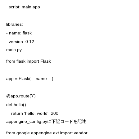
  script: main.app

libraries:

- name: flask

main.py
from flask import Flask 

app = Flask(__name__)

@app.route('/')

def hello():

    return 'hello, world', 200
appengine_config.py
に下記コードを記述
from google.appengine.ext import vendor
