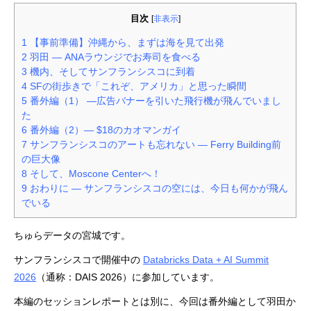
目次
[
非表示
]
1
【事前準備】沖縄から、まずは海を見て出発
2
羽田 ― ANAラウンジでお寿司を食べる
3
機内、そしてサンフランシスコに到着
4
SFの街歩きで「これぞ、アメリカ」と思った瞬間
5
番外編（1） ―広告バナーを引いた飛行機が飛んでいまし
た
6
番外編（2）― $18のカオマンガイ
7
サンフランシスコのアートも忘れない ― Ferry Building前
の巨大像
8
そして、Moscone Centerへ！
9
おわりに ― サンフランシスコの空には、今日も何かが飛ん
でいる
ちゅらデータの宮城です。
サンフランシスコで開催中の
Databricks Data + AI Summit
2026
（通称：DAIS 2026）に参加しています。
本編のセッションレポートとは別に、今回は番外編として羽田か