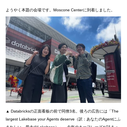
ようやく本題の会場です。Moscone Centerに到着しました。
▲ Databricksの正面看板の前で同僚3名。後ろの広告には「The
largest Lakebase your Agents deserve（訳：あなたのAgentにふ
さわしい、最大のLakebase）」。今年のキーフレーズが詰まっ