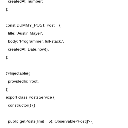
  createdAt: number;

};

const DUMMY_POST: Post = {

  title: 'Austin Mayer',

  body: 'Programmer, full-stack.',

  createdAt: Date.now(),

};

@Injectable({

  providedIn: 'root',

})

export class PostsService {

  constructor() {}

  public getPosts(limit = 5): Observable<Post[]> {
