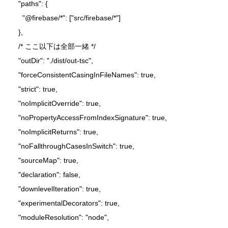
    "paths": {

      "@firebase/*": ["src/firebase/*"]

    },

    /* ここ以下は全部一緒 */

    "outDir": "./dist/out-tsc",

    "forceConsistentCasingInFileNames": true,

    "strict": true,

    "noImplicitOverride": true,

    "noPropertyAccessFromIndexSignature": true,

    "noImplicitReturns": true,

    "noFallthroughCasesInSwitch": true,

    "sourceMap": true,

    "declaration": false,

    "downlevelIteration": true,

    "experimentalDecorators": true,

    "moduleResolution": "node",
