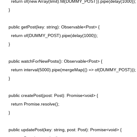
    return of(new Array(limit).fill(DUMMY_POST)).pipe(delay(1000));

  }

  public getPost(key: string): Observable<Post> {

    return of(DUMMY_POST).pipe(delay(1000));

  }

  public watchForNewPosts(): Observable<Post> {

    return interval(5000).pipe(mergeMap(() => of(DUMMY_POST)));

  }

  public createPost(post: Post): Promise<void> {

    return Promise.resolve();

  }

  public updatePost(key: string, post: Post): Promise<void> {
