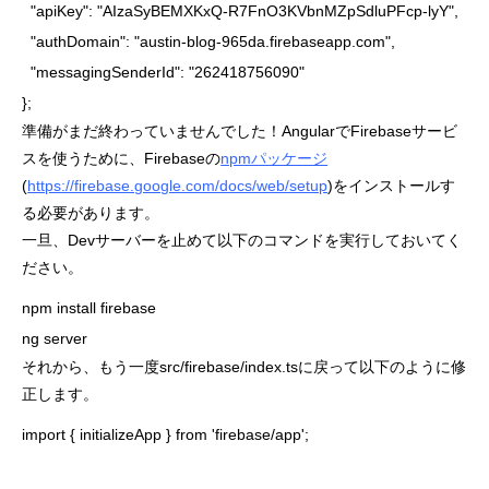
  "apiKey": "AIzaSyBEMXKxQ-R7FnO3KVbnMZpSdluPFcp-lyY",

  "authDomain": "austin-blog-965da.firebaseapp.com",

  "messagingSenderId": "262418756090"

};
準備がまだ終わっていませんでした！AngularでFirebaseサービ
スを使うために、Firebaseの
npmパッケージ
(
https://firebase.google.com/docs/web/setup
)をインストールす
る必要があります。
一旦、Devサーバーを止めて以下のコマンドを実行しておいてく
ださい。
npm install firebase

ng server
それから、もう一度src/firebase/index.tsに戻って以下のように修
正します。
import { initializeApp } from 'firebase/app';
