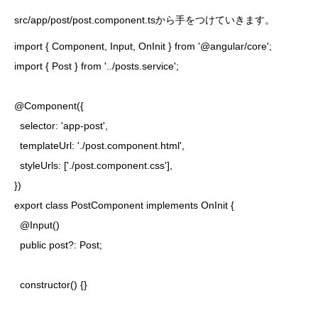
src/app/post/post.component.tsから手をつけていきます。
import { Component, Input, OnInit } from '@angular/core';

import { Post } from '../posts.service';

@Component({

  selector: 'app-post',

  templateUrl: './post.component.html',

  styleUrls: ['./post.component.css'],

})

export class PostComponent implements OnInit {

  @Input()

  public post?: Post;

  constructor() {}
