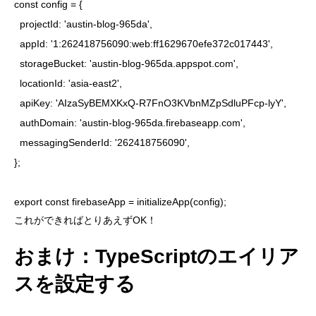
const config = {

  projectId: 'austin-blog-965da',

  appId: '1:262418756090:web:ff1629670efe372c017443',

  storageBucket: 'austin-blog-965da.appspot.com',

  locationId: 'asia-east2',

  apiKey: 'AIzaSyBEMXKxQ-R7FnO3KVbnMZpSdluPFcp-lyY',

  authDomain: 'austin-blog-965da.firebaseapp.com',

  messagingSenderId: '262418756090',

};

export const firebaseApp = initializeApp(config);
これができればとりあえずOK！
おまけ：TypeScriptのエイリア
スを設定する