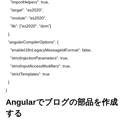
    "importHelpers": true,

    "target": "es2020",

    "module": "es2020",

    "lib": ["es2020", "dom"]

  },

  "angularCompilerOptions": {

    "enableI18nLegacyMessageIdFormat": false,

    "strictInjectionParameters": true,

    "strictInputAccessModifiers": true,

    "strictTemplates": true

  }

}
Angularでブログの部品を作成
する