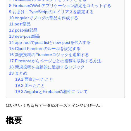
8
FirebaseのWebアプリケーション設定をコミットする
9
おまけ：TypeScriptのエイリアスを設定する
10
Angularでブログの部品を作成する
11
post部品
12
post-list部品
13
new-post部品
14
app-rootでpost-listとnew-postを代入する
15
Cloud Firestoreのルールを設定する
16
新規投稿のFirestoreロジックを追加する
17
Firestoreからページごとの投稿を取得する方法
18
新規投稿を自動的に追加するロジック
19
まとめ
19.1
面白かったこと
19.2
困ったこと
19.3
AngularとFirebaseの相性について
はいさい！ちゅらデータぬオースティンやいびーん！
概要