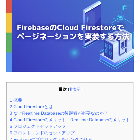
目次
[
非表示
]
1
概要
2
Cloud Firestoreとは
3
なぜRealtime Databaseの後継者が必要なのか？
4
Cloud Firestoreのメリット、Realtime Databaseのメリット
5
プロジェクトセットアップ
6
フロントエンドのセットアップ
7
Firebaseのプロジェクトをリンクさせる