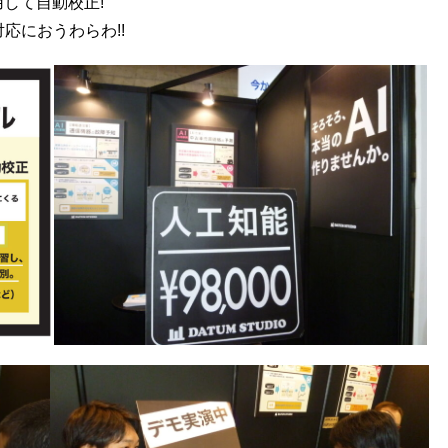
して自動校正!
応におうわらわ!!