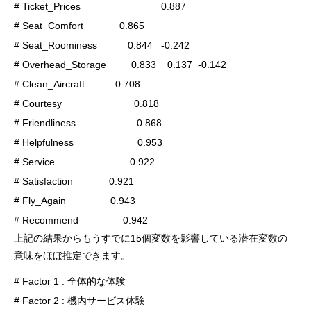
# Ticket_Prices                             0.887 

# Seat_Comfort             0.865 

# Seat_Roominess           0.844   -0.242 

# Overhead_Storage         0.833    0.137  -0.142 

# Clean_Aircraft           0.708 

# Courtesy                          0.818 

# Friendliness                      0.868 

# Helpfulness                       0.953 

# Service                           0.922 

# Satisfaction             0.921 

# Fly_Again                0.943 

# Recommend                0.942
上記の結果からもうすでに15個変数を影響している潜在変数の
意味をほぼ推定できます。
# Factor 1 : 全体的な体験

# Factor 2 : 機内サービス体験
