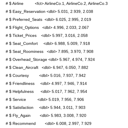
# $ Airline          <fct> AirlineCo.1, AirlineCo.2, AirlineCo.3

# $ Easy_Reservation <dbl> 5.031, 2.939, 2.038

# $ Preferred_Seats  <dbl> 6.025, 2.995, 2.019

# $ Flight_Options   <dbl> 4.996, 2.033, 2.067

# $ Ticket_Prices    <dbl> 5.997, 3.016, 2.058

# $ Seat_Comfort     <dbl> 6.988, 5.009, 7.918

# $ Seat_Roominess   <dbl> 7.895, 3.970, 7.908

# $ Overhead_Storage <dbl> 5.967, 4.974, 7.924

# $ Clean_Aircraft   <dbl> 6.947, 6.050, 7.882

# $ Courtesy         <dbl> 5.016, 7.937, 7.942

# $ Friendliness     <dbl> 4.997, 7.946, 7.914

# $ Helpfulness      <dbl> 5.017, 7.962, 7.954

# $ Service          <dbl> 5.019, 7.956, 7.906

# $ Satisfaction     <dbl> 5.944, 3.011, 7.903

# $ Fly_Again        <dbl> 5.983, 3.008, 7.920

# $ Recommend        <dbl> 6.008, 2.997, 7.929