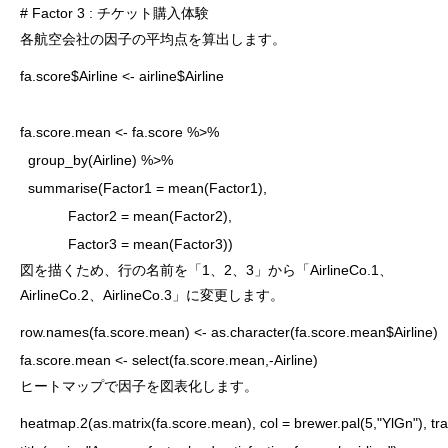
# Factor 3 : チケット購入体験
各航空会社の因子の平均点を算出します。
fa.score$Airline <- airline$Airline

fa.score.mean <- fa.score %>%

  group_by(Airline) %>%

  summarise(Factor1 = mean(Factor1),

            Factor2 = mean(Factor2),

            Factor3 = mean(Factor3))
図を描くため、行の名前を「1、2、3」から「AirlineCo.1、
AirlineCo.2、AirlineCo.3」に変更します。
row.names(fa.score.mean) <- as.character(fa.score.mean$Airline)

fa.score.mean <- select(fa.score.mean,-Airline)
ヒートマップで因子を図表化します。
heatmap.2(as.matrix(fa.score.mean), col = brewer.pal(5,"YlGn"), tr