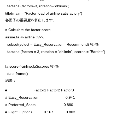
  factanal(factors=3, rotation="oblimin")

title(main = "Factor load of airline satisfactory")
各因子の重要度を算出します。
# Calculate the factor score

airline.fa <- airline %>%

  subset(select = Easy_Reservation : Recommend) %>%

  factanal(factors = 3, rotation = "oblimin", scores = "Bartlett")

fa.score<-airline.fa$scores %>%

  data.frame()
結果：
#                         Factor1 Factor2 Factor3

# Easy_Reservation                          0.941 

# Preferred_Seats                           0.880 

# Flight_Options           0.167            0.803 
