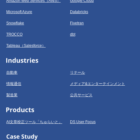
Amazon Web Services（AWS）
Google Cloud
Microsoft Azure
Databricks
Snowflake
Fivetran
TROCCO
dbt
Tableau（Salesforce）
自動車
リテール
情報通信
メディア&エンターテインメント
製造業
公共サービス
AI文章校正ツール「ちゅらいと」
DS User Focus