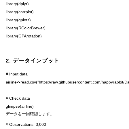
library(dplyr)

library(corrplot)

library(gplots)

library(RColorBrewer)

library(GPArotation)
2. データインプット
# Input data

airline<-read.csv("https://raw.githubusercontent.com/happyrabbit/Da
# Check data

glimpse(airline)　
データを一回確認します。
# Observations: 3,000
