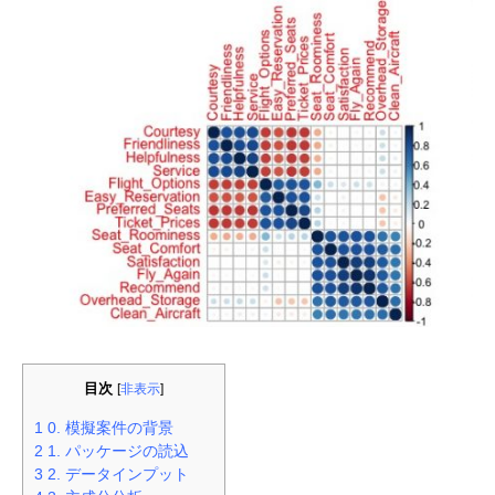
目次
[
非表示
]
1
0. 模擬案件の背景
2
1. パッケージの読込
3
2. データインプット