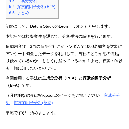
4
3. 主成分分析
5
4. 探索的因子分析(EFA)
6
5. まとめ
初めまして、Datum StudioのLeon（リオン）と申します。
本記事では模擬案件を通じて、分析手法の説明を行います。
依頼内容は、3つの航空会社にがランダムで1000名顧客を対象に
アンケート調査したデータを利用して、自社のどこが他の2社よ
り優れているのか、もしくは劣っているのか？また、顧客の体験
も一緒に知りたいとのです。
今回使用する手法は
主成分分析（PCA）
と
探索的因子分析
（EFA）
です。
（具体的な紹介はWikipediaのページをご覧ください：
主成分分
析
、
探索的因子分析(英語)
）
早速ですが、始めましょう。