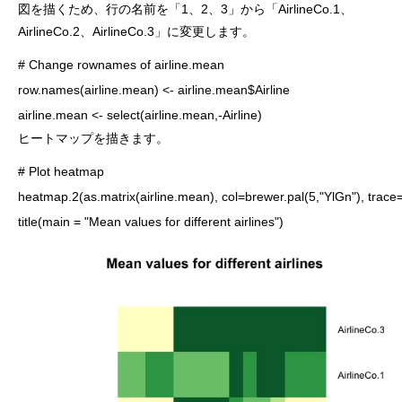
図を描くため、行の名前を「1、2、3」から「AirlineCo.1、
AirlineCo.2、AirlineCo.3」に変更します。
# Change rownames of airline.mean

row.names(airline.mean) <- airline.mean$Airline

airline.mean <- select(airline.mean,-Airline)
ヒートマップを描きます。
# Plot heatmap

heatmap.2(as.matrix(airline.mean), col=brewer.pal(5,"YlGn"), tra
title(main = "Mean values for different airlines")