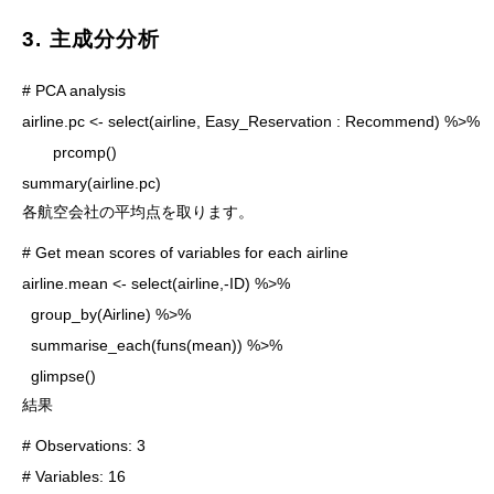
3. 主成分分析
# PCA analysis

airline.pc <- select(airline, Easy_Reservation : Recommend) %>% 

　　prcomp()

各航空会社の平均点を取ります。
# Get mean scores of variables for each airline

airline.mean <- select(airline,-ID) %>%

  group_by(Airline) %>%

  summarise_each(funs(mean)) %>%

  glimpse()
結果
# Observations: 3

# Variables: 16
