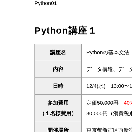
Python01
Python講座１
講座名
Pythonの基本文法
内容
データ構造、
日時
12/4(水) 13:00〜1
参加費用
定価
50,000円
40
（１名様費用）
30,000円（消費
開催場所
東京都新宿区西新宿