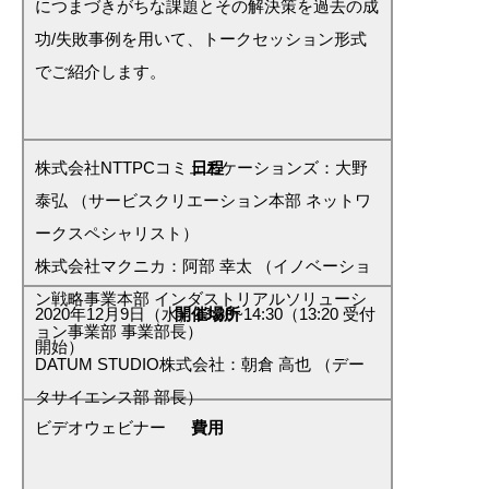
につまづきがちな課題とその解決策を過去の成
功/失敗事例を用いて、トークセッション形式
でご紹介します。
株式会社NTTPCコミュニケーションズ：大野
日程
泰弘 （サービスクリエーション本部 ネットワ
ークスペシャリスト）
株式会社マクニカ：阿部 幸太 （イノベーショ
ン戦略事業本部 インダストリアルソリューシ
2020年12月9日（水）13:30~14:30（13:20 受付
開催場所
ョン事業部 事業部長）
開始）
DATUM STUDIO株式会社：朝倉 高也 （デー
タサイエンス部 部長）
ビデオウェビナー
費用