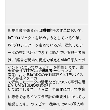
新規事業開発または既存業務の改革において、
共催
IoTプロジェクトを始めようとしている企業、
IoTプロジェクトを進めているが、収集したデ
ータの有効活用ができずに悩んでいる担当者向
けに“経営と現場の視点で考えるAI/IoT導入のポ
イント“についてウェビナーを開催します。 製
株式会社NTTPCコミュニケーションズ
登壇者
造業におけるIoT/DXの実行課題やIoTデバイス
株式会社マクニカ
で収集したデータの活用などについて事例を用
DATUM STUDIO株式会社
いて紹介します。さらに、事業化に向けて本業
に専念できるインフラ設計の重要性についても
解説します。 ウェビナー後半ではIoTの導入時