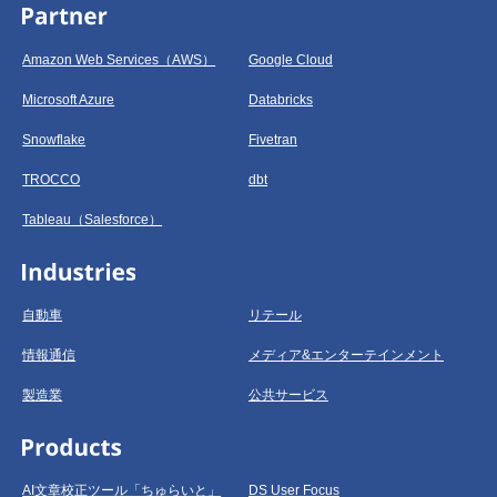
Amazon Web Services（AWS）
Google Cloud
Microsoft Azure
Databricks
Snowflake
Fivetran
TROCCO
dbt
Tableau（Salesforce）
自動車
リテール
情報通信
メディア&エンターテインメント
製造業
公共サービス
AI文章校正ツール「ちゅらいと」
DS User Focus