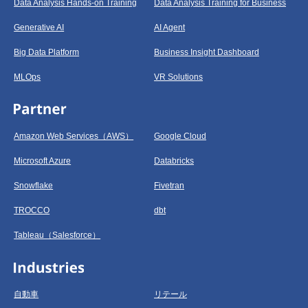
Data Analysis Hands-on Training
Data Analysis Training for Business
Generative AI
AI Agent
Big Data Platform
Business Insight Dashboard
MLOps
VR Solutions
Amazon Web Services（AWS）
Google Cloud
Microsoft Azure
Databricks
Snowflake
Fivetran
TROCCO
dbt
Tableau（Salesforce）
自動車
リテール