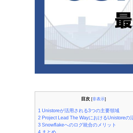
目次
[
非表示
]
1
Unistoreが活用される3つの主要領域
2
Project Lead The WayにおけるUnistor
3
Snowflakeへのログ統合のメリット
4
まとめ