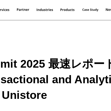
ummit 2025 最速レポ
actional and Analyti
 Unistore