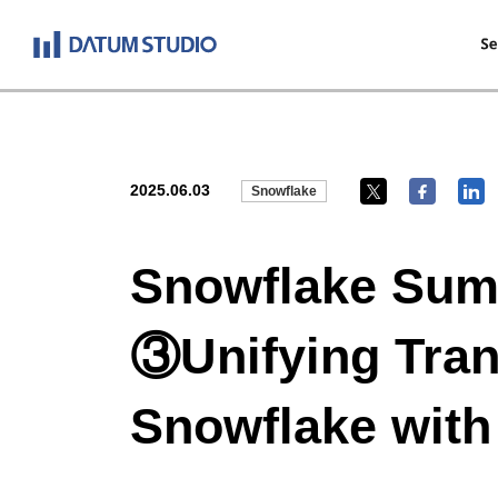
2025.06.03
Snowflake
Snowflake S
③Unifying Trans
Snowflake with