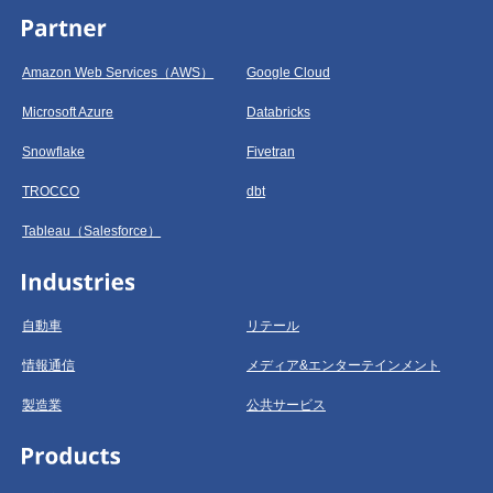
Amazon Web Services（AWS）
Google Cloud
Microsoft Azure
Databricks
Snowflake
Fivetran
TROCCO
dbt
Tableau（Salesforce）
自動車
リテール
情報通信
メディア&エンターテインメント
製造業
公共サービス